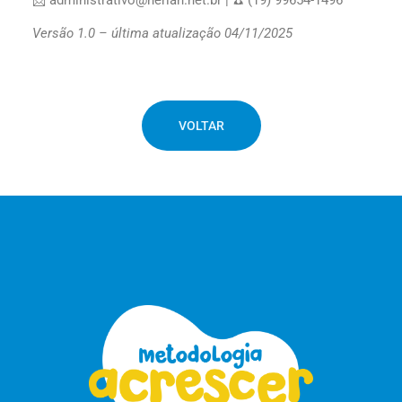
📩 administrativo@neriah.net.br | ☎️ (19) 99654-1496
Versão 1.0 – última atualização 04/11/2025
VOLTAR